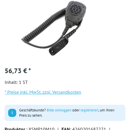
56,73 € *
Inhalt:
1 ST
* Preise inkl. MwSt. zzgl. Versandkosten
Geschäftskunde?
Bitte einloggen
oder
registrieren
, um Ihren
i
Preis zu sehen.
Produktnr.:
XSMP10M10
|
EAN:
4260201687271
|