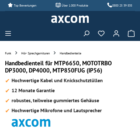
Top Bewertungen
Über 1.000 Produkte
0800 25 39 835
Zum Hauptinhalt springen
Du hast 0 Produ
Funk
Hör- Sprechgarnituren
Handbedienteile
Handbedienteil für MTP6650, MOTOTRBO
DP3000, DP4000, MTP850FUG (IP56)
Hochwertige Kabel und Knickschutztüllen
12 Monate Garantie
robustes, teilweise gummiertes Gehäuse
Hochwertige Mikrofone und Lautsprecher
Bildergalerie überspringen