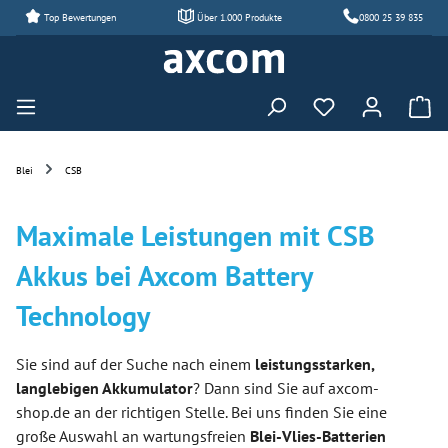
Top Bewertungen
Über 1.000 Produkte
0800 25 39 835
Zum Hauptinhalt springen
Du hast 0 Produ
Blei
CSB
Maximale Leistungen mit CSB
Akkus bei Axcom Battery
Technology
Sie sind auf der Suche nach einem
leistungsstarken,
langlebigen Akkumulator
? Dann sind Sie auf axcom-
shop.de an der richtigen Stelle. Bei uns finden Sie eine
große Auswahl an wartungsfreien
Blei-Vlies-Batterien