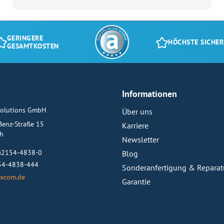
GERINGERE
HÖCHSTE SICHER
GESAMTKOSTEN
Informationen
olutions GmbH
Über uns
-Benz-Straße 15
Karriere
ch
Newsletter
0)2154-4838-0
Blog
154-4838-444
Sonderanfertigung & Reparat
xcom.de
Garantie