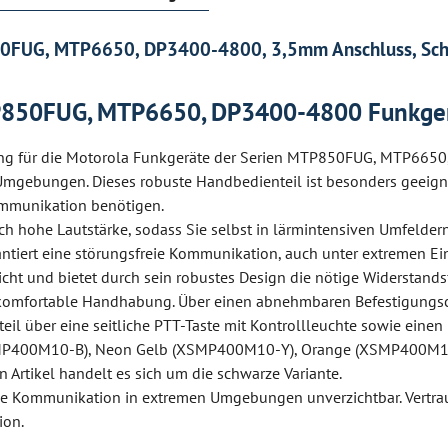
850FUG, MTP6650, DP3400-4800, 3,5mm Anschluss, Sc
TP850FUG, MTP6650, DP3400-4800 Funkge
ng für die Motorola Funkgeräte der Serien MTP850FUG, MTP6650
mgebungen. Dieses robuste Handbedienteil ist besonders geeignet 
Kommunikation benötigen.
ich hohe Lautstärke, sodass Sie selbst in lärmintensiven Umfelde
antiert eine störungsfreie Kommunikation, auch unter extremen E
ht und bietet durch sein robustes Design die nötige Widerstands
komfortable Handhabung. Über einen abnehmbaren Befestigungscli
teil über eine seitliche PTT-Taste mit Kontrollleuchte sowie ei
 (XSMP400M10-B), Neon Gelb (XSMP400M10-Y), Orange (XSMP400M1
Artikel handelt es sich um die schwarze Variante.
 die Kommunikation in extremen Umgebungen unverzichtbar. Vertr
ion.