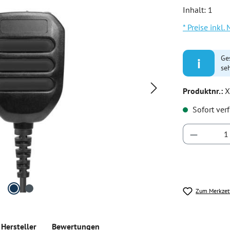
Inhalt:
1
* Preise inkl
Ge
i
se
Produktnr.:
X
Sofort ver
Produkt 
Zum Merkzet
Hersteller
Bewertungen