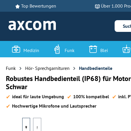
Top Bewertungen
Über 1.000 Pro
 Hauptinhalt springen
Zur Suche springen
Zur Hauptnavigation springen
Medizin
Funk
Blei
Funk
Hör- Sprechgarnituren
Handbedienteile
Robustes Handbedienteil (IP68) für Mo
Schwar
ideal für laute Umgebung
100% kompatibel
inkl. 
Hochwertige Mikrofone und Lautsprecher
Bildergalerie überspringen