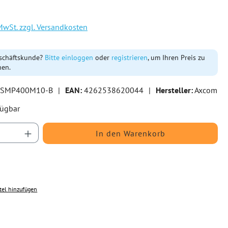
. MwSt. zzgl. Versandkosten
schäftskunde?
Bitte einloggen
oder
registrieren
, um Ihren Preis zu
hen.
SMP400M10-B
|
EAN:
4262538620044
|
Hersteller:
Axcom
fügbar
Anzahl: Gib den gewünschten Wert ein oder b
In den Warenkorb
tel hinzufügen