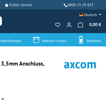
Echter Service
0800 25 39 835
Deutsch
0,00 €
Du hast 0 Produkte auf dem
Handlampen
Natrium-Ionen
Batterien
 3,5mm Anschluss,
 *