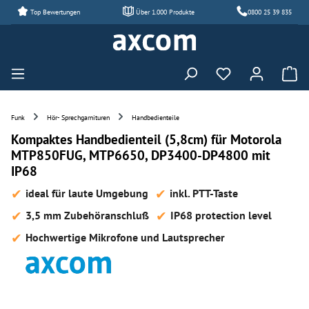
Top Bewertungen
Über 1.000 Produkte
0800 25 39 835
Zum Hauptinhalt springen
Du hast 0 Produ
Funk
Hör- Sprechgarnituren
Handbedienteile
Kompaktes Handbedienteil (5,8cm) für Motorola
MTP850FUG, MTP6650, DP3400-DP4800 mit
IP68
ideal für laute Umgebung
inkl. PTT-Taste
3,5 mm Zubehöranschluß
IP68 protection level
Hochwertige Mikrofone und Lautsprecher
Bildergalerie überspringen