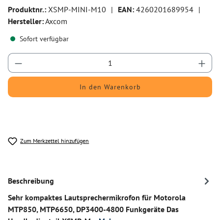
Produktnr.:
XSMP-MINI-M10
|
EAN:
4260201689954
|
Hersteller:
Axcom
Sofort verfügbar
Produkt Anzahl: Gib den gewünschten Wert ein
In den Warenkorb
Zum Merkzettel hinzufügen
Beschreibung
Sehr kompaktes Lautsprechermikrofon für Motorola
MTP850, MTP6650, DP3400-4800 Funkgeräte Das