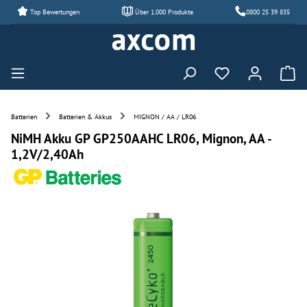
Top Bewertungen
Über 1.000 Produkte
0800 25 39 835
Zum Hauptinhalt springen
Du hast 0 Produ
Batterien
Batterien & Akkus
MIGNON / AA / LR06
NiMH Akku GP GP250AAHC LR06, Mignon, AA -
1,2V/2,40Ah
Bildergalerie überspringen