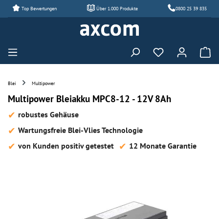
Top Bewertungen
Über 1.000 Produkte
0800 25 39 835
Zum Hauptinhalt springen
Du hast 0 Produ
Blei
Multipower
Multipower Bleiakku MPC8-12 - 12V 8Ah
robustes Gehäuse
Wartungsfreie Blei-Vlies Technologie
von Kunden positiv getestet
12 Monate Garantie
Bildergalerie überspringen