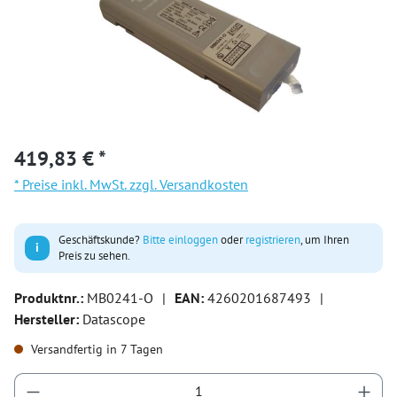
419,83 € *
* Preise inkl. MwSt. zzgl. Versandkosten
Geschäftskunde?
Bitte einloggen
oder
registrieren
, um Ihren
i
Preis zu sehen.
Produktnr.:
MB0241-O
|
EAN:
4260201687493
|
Hersteller:
Datascope
Versandfertig in 7 Tagen
Produkt Anzahl: Gib den gewünschten Wert ein