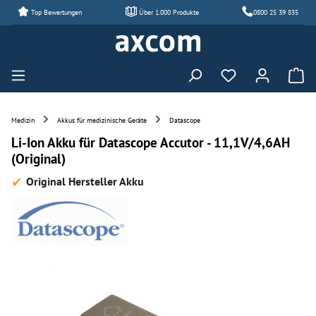
Top Bewertungen
Über 1.000 Produkte
0800 25 39 835
Zum Hauptinhalt springen
Du hast 0 Produ
Medizin
Akkus für medizinische Geräte
Datascope
Li-Ion Akku für Datascope Accutor - 11,1V/4,6AH
(Original)
Original Hersteller Akku
Bildergalerie überspringen