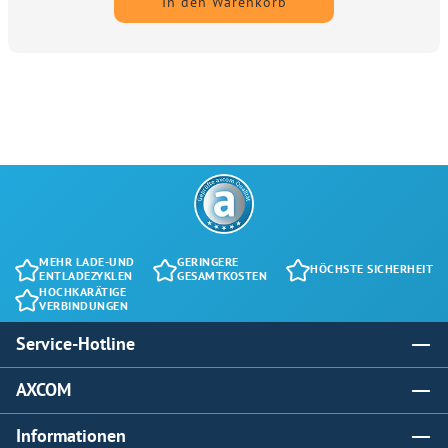
In den Warenkorb
MEHR LADE-UND
GERINGERE
HÖCHSTE SICHERHEIT
ENTLADEZYKLEN
GESAMTKOSTEN
HOCHKARÄTIGE
VERBINDUNGEN
Service-Hotline
AXCOM
Informationen