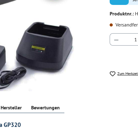
Produktnr.:
H
Versandfer
Produkt 
Zum Merkzet
Hersteller
Bewertungen
la GP320