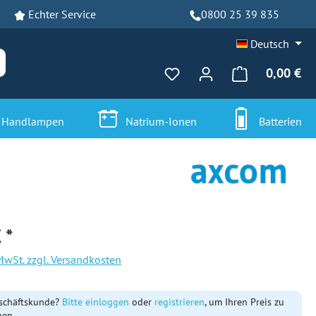
Echter Service
0800 25 39 835
Deutsch
0,00 €
Du hast 0 Produkte auf dem
Handlampen
Natrium-Ionen
Batterien
 *
. MwSt. zzgl. Versandkosten
schäftskunde?
Bitte einloggen
oder
registrieren
, um Ihren Preis zu
hen.