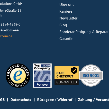
olutions GmbH
Über uns
-Benz-Straße 15
Karriere
ch
Newsletter
0)2154-4838-0
Blog
154-4838-444
Sonderanfertigung & Reparat
xcom.de
Garantie
GB
Datenschutz
Rückgabe / Widerruf
Zahlung / Versan