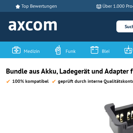
Top Bewertungen
Über 1.000 Pro
 Hauptinhalt springen
Zur Suche springen
Zur Hauptnavigation springen
Medizin
Funk
Blei
Bundle aus Akku, Ladegerät und Adapter 
100% kompatibel
geprüft durch interne Qualitätskont
Bildergalerie überspringen