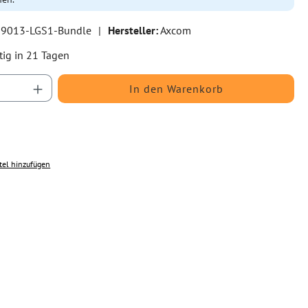
9013-LGS1-Bundle
|
Hersteller:
Axcom
tig in 21 Tagen
Anzahl: Gib den gewünschten Wert ein oder b
In den Warenkorb
tel hinzufügen