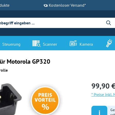
dukte
Kostenloser Versand*
Steuerung
Scanner
Kamera
für Motorola GP320
rolle
99,90 €
* Preise inkl
Ge
i
se