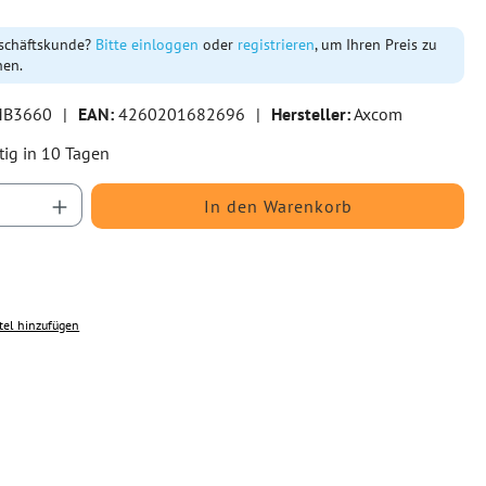
schäftskunde?
Bitte einloggen
oder
registrieren
, um Ihren Preis zu
hen.
B3660
|
EAN:
4260201682696
|
Hersteller:
Axcom
tig in 10 Tagen
Anzahl: Gib den gewünschten Wert ein oder b
In den Warenkorb
tel hinzufügen