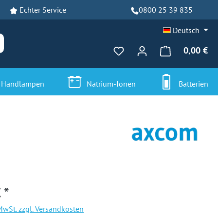
Echter Service
0800 25 39 835
Deutsch
0,00 €
Du hast 0 Produkte auf dem
Handlampen
Natrium-Ionen
Batterien
 *
. MwSt. zzgl. Versandkosten