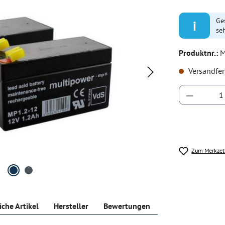
Ge
i
se
Produktnr.:
M
Versandfer
Produkt 
Zum Merkzet
iche Artikel
Hersteller
Bewertungen