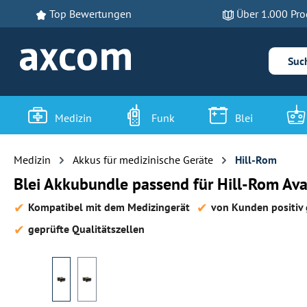
Top Bewertungen
Über 1.000 Pro
 Hauptinhalt springen
Zur Suche springen
Zur Hauptnavigation springen
Medizin
Funk
Blei
Medizin
Akkus für medizinische Geräte
Hill-Rom
Blei Akkubundle passend für Hill-Rom Av
Kompatibel mit dem Medizingerät
von Kunden positiv 
geprüfte Qualitätszellen
Bildergalerie überspringen